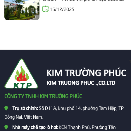
Doanh nghiệp
15/12/2025
CÔNG TY TNHH KIM TRƯỜNG PHÚC
Trụ sở chính:
Số D11A, khu phố 14, phường Tam Hiệp, TP
Đồng Nai, Việt Nam.
Nhà máy chế tạo lò hơi:
KCN Thạnh Phú, Phường Tân