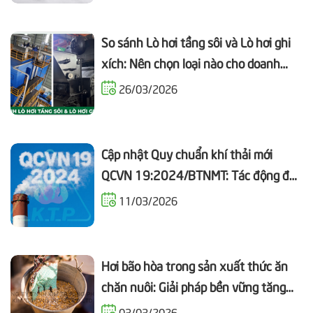
So sánh Lò hơi tầng sôi và Lò hơi ghi
xích: Nên chọn loại nào cho doanh
nghiệp?
26/03/2026
Cập nhật Quy chuẩn khí thải mới
QCVN 19:2024/BTNMT: Tác động đối
với ngành công nghiệp Lò hơi?
11/03/2026
Hơi bão hòa trong sản xuất thức ăn
chăn nuôi: Giải pháp bền vững tăng
PDI
03/03/2026