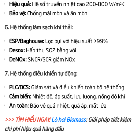
Hiệu quả:
Hệ số truyền nhiệt cao 200-800 W/m²K
Bảo vệ:
Chống mài mòn và ăn mòn
6. Hệ thống làm sạch khí thải:
ESP/Baghouse:
Lọc bụi với hiệu suất >99%
Desox:
Hấp thụ SO2 bằng vôi
DeNOx:
SNCR/SCR giảm NOx
7. Hệ thống điều khiển tự động:
PLC/DCS:
Giám sát và điều khiển toàn bộ hệ thống
Cảm biến:
Nhiệt độ, áp suất, lưu lượng, nồng độ khí
An toàn:
Bảo vệ quá nhiệt, quá áp, mất lửa
>>> TÌM HIỂU NGAY:
Lò hơi Biomass
: Giải pháp tiết kiệm
chi phí hiệu quả hàng đầu