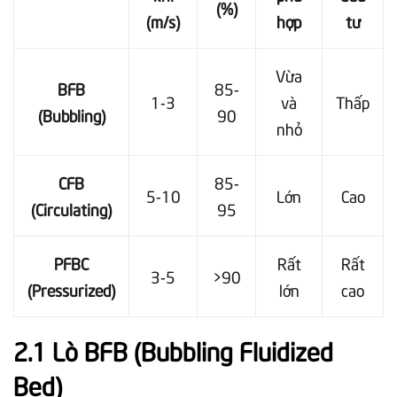
(%)
(m/s)
hợp
tư
Vừa
BFB
85-
1-3
và
Thấp
(Bubbling)
90
nhỏ
CFB
85-
5-10
Lớn
Cao
(Circulating)
95
PFBC
Rất
Rất
3-5
>90
(Pressurized)
lớn
cao
2.1 Lò BFB (Bubbling Fluidized
Bed)