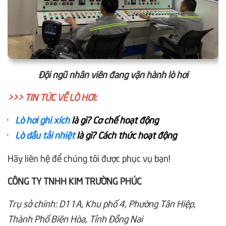
Đội ngũ nhân viên đang vận hành lò hơi
>>> TIN TỨC VỀ LÒ HƠI:
Lò hơi ghi xích
là gì? Cơ chế hoạt động
Lò dầu tải nhiệt
là gì? Cách thức hoạt động
Hãy liên hệ để chúng tôi được phục vụ bạn!
CÔNG TY TNHH KIM TRƯỜNG PHÚC
Trụ sở chính: D11A, Khu phố 4, Phường Tân Hiệp,
Thành Phố Biên Hòa, Tỉnh Đồng Nai