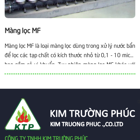
Màng lọc MF
Màng lọc MF là loại màng lọc dùng trong xử lý nước bẩn
để lọc các tạp chất có kích thước nhỏ từ 0,1 - 10 micro
bao gồm cả vi khuẩn. Tuy nhiên màng lọc MF khác với
màng lọc sử dụng công nghệ RO hay nano ở điểm đó là
không loại bỏ đi các chất hòa tan.
CÔNG TY TNHH KIM TRƯỜNG PHÚC