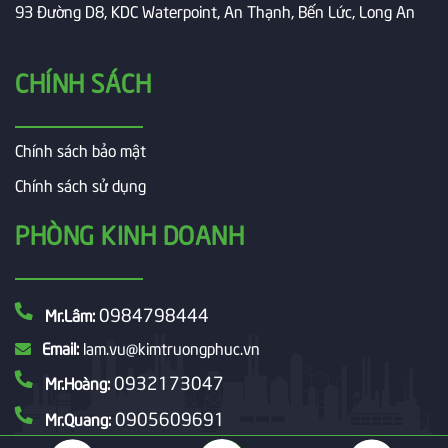
93 Đường D8, KDC Waterpoint, An Thạnh, Bến Lức, Long An
CHÍNH SÁCH
Chính sách bảo mật
Chính sách sử dụng
PHÒNG KINH DOANH
0984798444
Mr.Lâm:
Email:
lam.vu@kimtruongphuc.vn
0932173047
Mr.Hoàng:
0905609691
Mr.Quang: