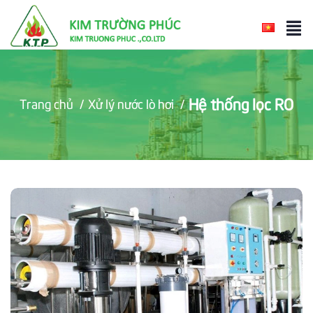
Hệ thống lọc RO
Trang chủ
/
Xử lý nước lò hơi
/